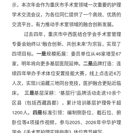
示，本次年会作为重庆市手术室领域一次重要的护理
学术交流会议，为各位同仁提供了一个高效、优质的
交流平台，有力推动手术室领域的融合创新发展。
过去四年，重庆市中西医结合学会手术室管理
专委会始终以
“融合创新、共创未来”为宗旨，实现了
四项目标。
一是
规模拓展：委员单位从
46家增至67
家，明年将向更多基层医院延伸。
二是
品牌打造：连
续四年举办手术体位安置技能大赛，线上点击近
6万
人次，实现川渝藏三地同台竞技，医护融合更贴近临
床。
三是
基层深耕：
“基层行”品牌活动走进10余个
区县（包括西藏昌都），累计培训基层护理骨干超
1200人。
四是
标准引领：编制
侧卧位、截石位、俯
卧位等
4项操作视频，参与2025、2026年中华护理
学会《手术室护理实践指南》体位章节编写。