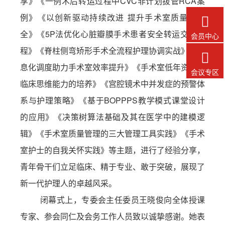
享》《
一例术后转运过程中
CVC非计划拔管RCA案
例
》《
以创新驱动持续改进
提升手术室质量与安

全
》《5P法优化心脏瓣膜手术患者安全转运交接流
会员中心
程》《脊柱侧弯矫形手术全流程护理协调实战》《信

息化调度助力手术室效率提升》《手术室低年资护士
会议专区
临床思维能力的培养》《宫腔镜术中并发症的预警体
系与护理策略》《
基于
BOPPPS教学模式课堂设计
的应用
》《决策树算法基础及其在医学中的建模逻
辑》《手术室质量管理的三大管理工具实践》《手术
室护士的自我关怀实践》等主题，进行了经验分享，
青年骨干们立足临床、精于专业、敢于突破，展现了
新一代护理人的卓越风采。
闭幕式上，专委会主任委员王晓俊向全体授课
专家、参会同仁及会务工作人员致以诚挚感谢。她表