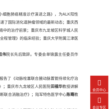
非小细胞肺癌精准诊疗演进之路》，为ALK阳性
》，传递了国际消化道肿瘤领域的最新动态；重庆西
肺癌中的治疗前景；重庆市九龙坡区科学城人民
痛全程管理》的临床经验；重庆大学附属江津医
祖伟
院长先后致辞。专委会单锦露主任委员作
报告了《动脉栓塞联合腋动脉置管持续化疗治

应用》；重庆市九龙坡区人民医院
田福华
教授讲解
会员中心
诊断联合消融治疗》；陆军特色医学中心
陈骞
教

会议专区