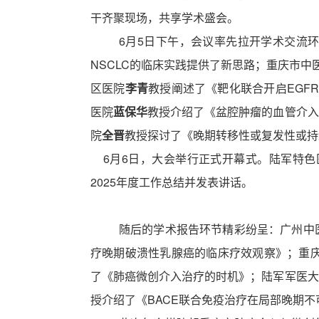
干齐聚现场，共享学术盛会。
6月5日下午，会议率先拉开学术交流
NSCLC的临床实践提供了新思路；重庆市中
区医院
李青
教授阐述了《靶化联合开启
EG
医院
蓝保华
教授介绍了《盆腔肿瘤的血管介入
院
全晋
教授探讨了《晚期转移性或复发性或
6月6日，大会举行正式开幕式。陆军特色
2025年度工作总结并发表讲话。
随后的学术报告环节精彩纷呈：广州中
疗晚期破溃性乳腺癌的临床疗效观察》；重
了《肺癌微创介入治疗的时机》；陆军军医大
授介绍了《
BACE联合免疫治疗在局部晚期