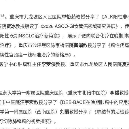
环节。重庆市九龙坡区人民医院
单怡茹
教授分享了《
ALK阳性
医院
贾冰
教授解读了《
2026 ASCO-GI食管癌领域研究进展
FR阳性晚期NSCLC治疗新篇章》，展示了靶向联合化疗在晚期
治疗》；
‌重庆市沙坪坝区陈家桥医院‌
龚娟
教授分享了《癌性疼
持续性宫颈癌一线标准治疗的新格局》。
医学中心肿瘤科主任
李梦侠
教授、重庆市九龙坡区人民医院
夏
医药大学第一附属医院重庆医院（重庆市北碚中医院）
李毅
教授
庆市中医院
汪宇宏
教授分享了《
DEB-BACE在晚期肺癌中的
学第一附属医院（西南医院）
刘丽
教授分享了《肺结节的活检
不可切除肺鳞癌的初步探索》。